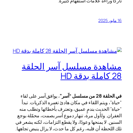
تاركًا وراءه علامات استفهام كثيرة.
16 مايو، 2025
مشاهدة مسلسل آسر الحلقة
28 كاملة بدقة HD
في الحلقة 28 من مسلسل “آسر”
، يوافق آسر على لقاء
“حياة”، ويتم اللقاء في مكان هادئ تغمره الذكريات. تبدأ
“حياة” الحديث بندمٍ عميق، وتعترف بأخطائها وتطلب منه
الغفران. ولأول مرة، تنهار دموع آسر بصمت، محمّلة بوجع
السنين. لا يمنحها وعودًا، ولا يقطع التزامات، لكنه يشعر في
تلك اللحظة أن قلبه، رغم كل ما حدث، لا يزال ينبض تجاهها.