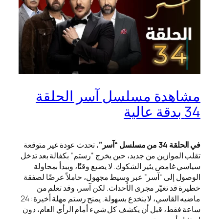
مشاهدة مسلسل آسر الحلقة
34 بدقة عالية
في الحلقة 34 من مسلسل “آسر”
، تحدث عودة غير متوقعة
تقلب الموازين من جديد، حين يخرج “رستم” بكفالة بعد تدخل
سياسي غامض يثير الشكوك. لا يضيع وقتًا، ويبدأ بمحاولة
الوصول إلى “آسر” عبر وسيط مجهول، حاملاً عرضًا لصفقة
خطيرة قد تغيّر مجرى الأحداث. لكن آسر، وقد تعلم من
ماضيه القاسي، لا ينخدع بسهولة. يمنح رستم مهلة أخيرة: 24
ساعة فقط، قبل أن يكشف كل شيء أمام الرأي العام، دون