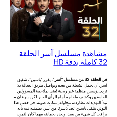
مشاهدة مسلسل آسر الحلقة
32 كاملة بدقة HD
في الحلقة 32 من مسلسل “آسر”
، يقرر “ياسين”، شقيق
آسر، أن يحمل الشعلة من بعده ويواصل طريق العدالة بلا
تردد. يؤسس منظمة غير ربحية تُعنى بملاحقة المسؤولين
الفاسدين وكشف ملفاتهم أمام الرأي العام. لكن سرعان ما
تبدأ التهديدات تطارده، محاولة إسكات صوته. في خضم هذا
التوتر، يتلقى ياسين اتصالًا سريًا من آسر، يطمئنه فيه بأنه
يراقب كل شيء من بعيد، ويعده بحمايته مهما كان الثمن،