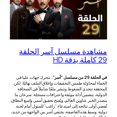
مشاهدة مسلسل آسر الحلقة
29 كاملة بدقة HD
في الحلقة 29 من مسلسل “آسر”
، تتحرك جهات عليا في
الخفاء لمحاولة طمس التحقيقات وإغلاق الملف نهائيًا، لكن
المحققة تتحدى الضغوط وتنشر ملفًا شاملاً في الصحافة
الدولية، يتضمن أدلة موثقة واعترافات مسجلة. سرعان ما
يتصدر الخبر عناوين العالم، ويُفتح تحقيق أممي واسع النطاق،
تُفضي أولى نتائجه إلى استدعاء “راغب” للمثول أمام لجنة
دولية. وسط هذه العاصفة، يختفي آسر من الواجهة من جديد،