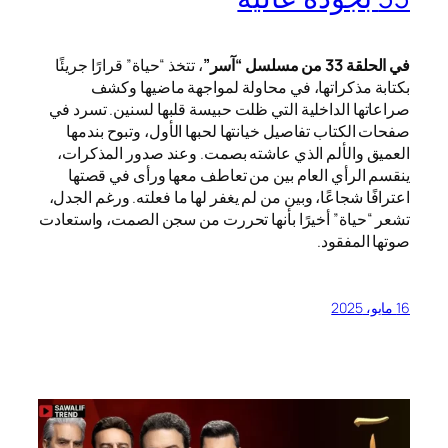
في الحلقة 33 من مسلسل “آسر”
، تتخذ “حياة” قرارًا جريئًا
بكتابة مذكراتها، في محاولة لمواجهة ماضيها وكشف
صراعاتها الداخلية التي ظلت حبيسة قلبها لسنين. تسرد في
صفحات الكتاب تفاصيل خيانتها لحبها الأول، وتبوح بندمها
العميق والألم الذي عاشته بصمت. وعند صدور المذكرات،
ينقسم الرأي العام بين من تعاطف معها ورأى في قصتها
اعترافًا شجاعًا، وبين من لم يغفر لها ما فعلته. ورغم الجدل،
تشعر “حياة” أخيرًا بأنها تحررت من سجن الصمت، واستعادت
صوتها المفقود.
16 مايو، 2025