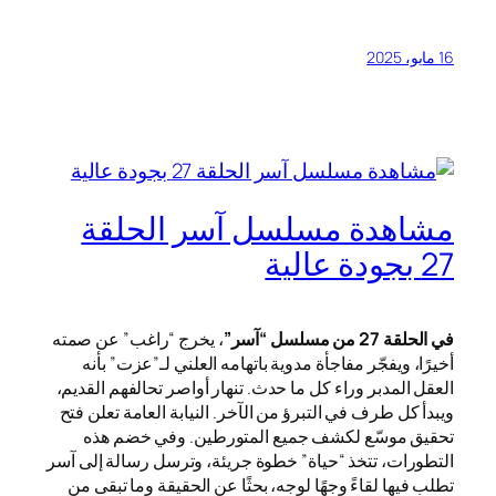
16 مايو، 2025
مشاهدة مسلسل آسر الحلقة
27 بجودة عالية
في الحلقة 27 من مسلسل “آسر”
، يخرج “راغب” عن صمته
أخيرًا، ويفجّر مفاجأة مدوية باتهامه العلني لـ”عزت” بأنه
العقل المدبر وراء كل ما حدث. تنهار أواصر تحالفهم القديم،
ويبدأ كل طرف في التبرؤ من الآخر. النيابة العامة تعلن فتح
تحقيق موسّع لكشف جميع المتورطين. وفي خضم هذه
التطورات، تتخذ “حياة” خطوة جريئة، وترسل رسالة إلى آسر
تطلب فيها لقاءً وجهًا لوجه، بحثًا عن الحقيقة وما تبقى من