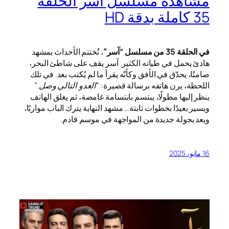
مشاهدة مسلسل آسر الحلقة
35 كاملة بدقة HD
في الحلقة 35 من مسلسل “آسر”
، تُختتم الأحداث بمشهد
هادئ يحمل في طياته الكثير. آسر يقف على شاطئ البحر،
صامتًا، يحدّق في الأفق وكأنّه يقرأ ما لم يُكتب بعد. في تلك
اللحظة، يرن هاتفه برسالة قصيرة:
“العدو التالي وصل.”
ينظر إليها مطولًا، يبتسم بابتسامة غامضة، ثم يغلق الهاتف
ويسير بعيدًا بخطوات ثابتة… مشهد النهاية يترك الباب مواربًا،
ويعد بجولة جديدة من المواجهة في موسم قادم.
16 مايو، 2025