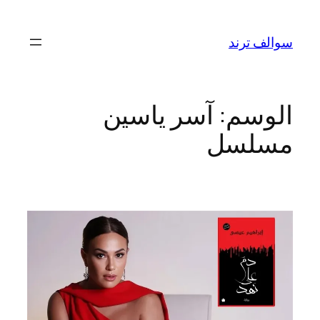
تخطى
إلى
سوالف ترند
المحتوى
الوسم:
آسر ياسين
مسلسل