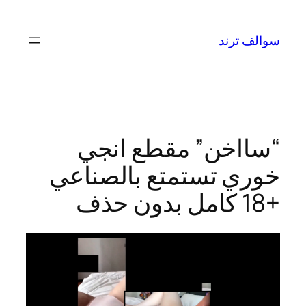
تخطى
إلى
سوالف ترند
المحتوى
“سااخن” مقطع انجي
خوري تستمتع بالصناعي
+18 كامل بدون حذف