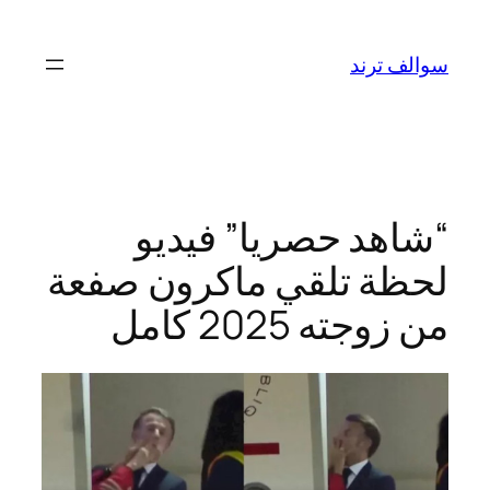
تخطى
إلى
سوالف ترند
المحتوى
“شاهد حصريا” فيديو
لحظة تلقي ماكرون صفعة
من زوجته 2025 كامل