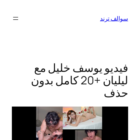
تخطى
إلى
سوالف ترند
المحتوى
فيديو يوسف خليل مع
ليليان +20 كامل بدون
حذف