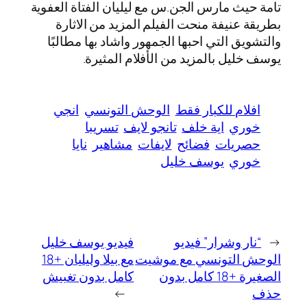
تامة حيث مارس الجن.س مع ليليان الفتاة العفوية
بطريقة عنيفة منحت الفيلم المزيد من الاثارة
والتشويق التي احبها الجمهور واشاد بها مطالبًا
يوسف خليل بالمزيد من الأفلام المثيرة.
افلام للكبار فقط
الوحش التونسي
انجي
خوري
اية خلف
تانجو لايف
تسريبا
حصريات
فضائح
لايفات
مشاهير
نايا
خوري
يوسف خليل
←
“نار وشرار” فيديو
فيديو يوسف خليل
الوحش التونسي مع موشيت
مع بيلا وليليان +18
الصغيرة +18 كامل بدون
كامل بدون تغبيش
حذف
→