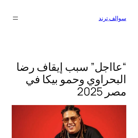
تخطى
إلى
سوالف ترند
المحتوى
“عااجل” سبب إيقاف رضا
البحراوي وحمو بيكا في
مصر 2025